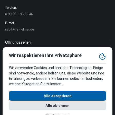
Telefon:
0 90 90 – 96 22 46
E-mail:
info@kfz-helmer.de
Öffnungszeiten:
Montag – Freitag:
Wir respektieren Ihre Privatsphäre
7.30 – 12.00 | 12.45 – 18.00 Uhr
Wir verwenden Cookies und ähnliche Technologien. Einige
Samstag:
sind notwendig, andere helfen uns, diese Website und Ihre
8.00 – 12.00 Uhr
Erfahrung zu verbessern. Sie können selbst entscheiden,
welche Kategorien Sie zulassen.
Socials:
Alle akzeptieren
Finden Sie uns auf:
Facebook
Instagram
Alle ablehnen
page
page
Rechtliches: