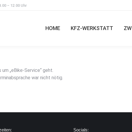
 8.00 – 12.00 Uhr
HOME
KFZ-WERKSTATT
ZW
HOME
KFZ-WERKSTATT
ZW
 um „eBike-Service“ geht.
rminabsprache war nicht nötig.
eiten:
Socials: