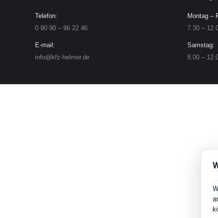
Telefon:
Montag – F
0 90 90 – 96 22 46
7.30 – 12.
E-mail:
Samstag:
info@kfz-helmer.de
8.00 – 12.
W
W
a
k