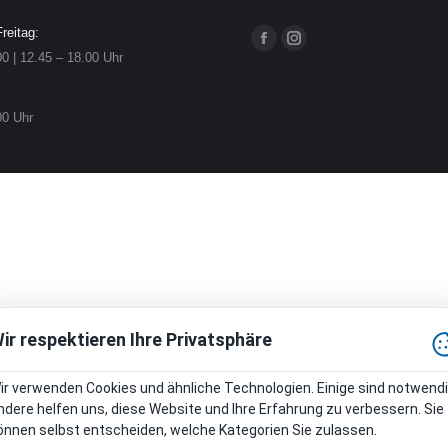
reitag:
Finden Sie uns auf:
Facebook
Instagram
00 | 12.45 – 18.00 Uhr
page
page
opens
opens
00 Uhr
in
in
new
new
window
window
ir respektieren Ihre Privatsphäre
ir verwenden Cookies und ähnliche Technologien. Einige sind notwendi
ndere helfen uns, diese Website und Ihre Erfahrung zu verbessern. Sie
önnen selbst entscheiden, welche Kategorien Sie zulassen.